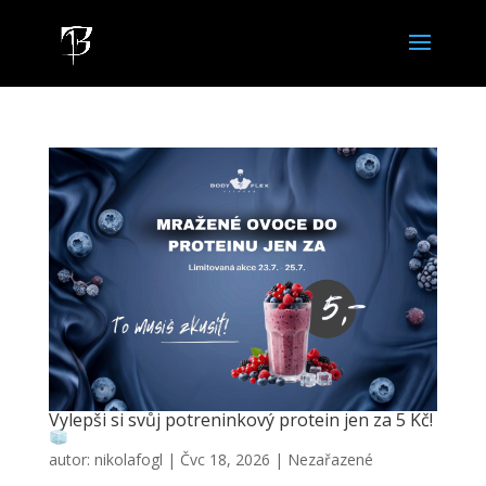
Vylepši si svůj potreninkový protein jen za 5 Kč!
autor:
nikolafogl
|
Čvc 18, 2026
|
Nezařazené