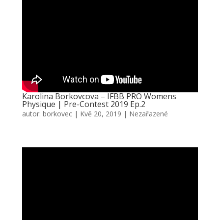
Karolina Borkovcova – IFBB PRO Womens
Physique | Pre-Contest 2019 Ep.2
autor:
borkovec
|
Kvě 20, 2019
|
Nezařazené