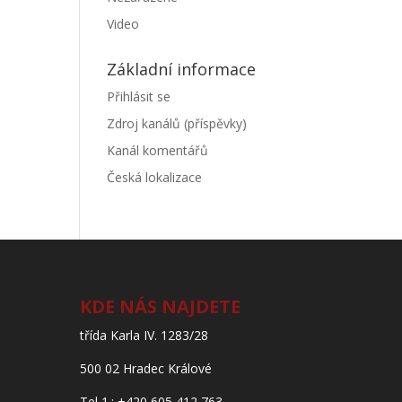
Video
Základní informace
Přihlásit se
Zdroj kanálů (příspěvky)
Kanál komentářů
Česká lokalizace
KDE NÁS NAJDETE
třída Karla IV. 1283/28
500 02 Hradec Králové
Tel 1.: +420 605 412 763