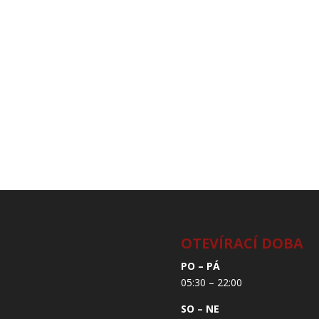
OTEVÍRACÍ DOBA
PO – PÁ
05:30 – 22:00
SO – NE