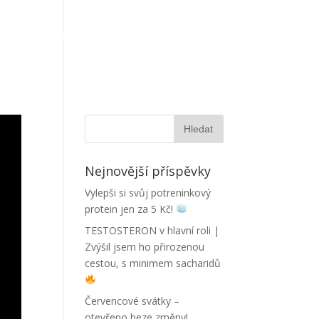
OTOGALERIE
AKTUALITY
KONTAKT
Nejnovější příspěvky
Vylepši si svůj potreninkový
protein jen za 5 Kč!
TESTOSTERON v hlavní roli |
Zvýšil jsem ho přirozenou
cestou, s minimem sacharidů
Červencové svátky –
otevřeno beze změny!