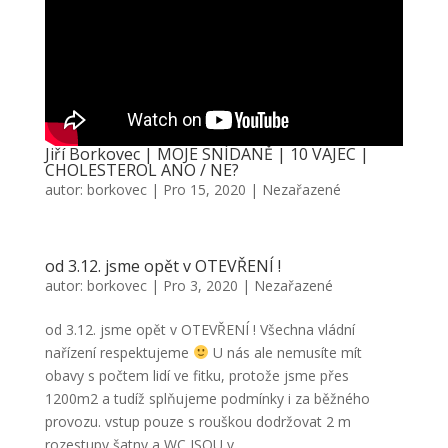
Jiří Borkovec | MOJE SNÍDANĚ | 10 VAJEC |
CHOLESTEROL ANO / NE?
autor:
borkovec
|
Pro 15, 2020
|
Nezařazené
od 3.12. jsme opět v OTEVŘENÍ !
autor:
borkovec
|
Pro 3, 2020
|
Nezařazené
od 3.12. jsme opět v OTEVŘENÍ ! Všechna vládní
nařízení respektujeme
U nás ale nemusíte mít
obavy s počtem lidí ve fitku, protože jsme přes
1200m2 a tudíž splňujeme podmínky i za běžného
provozu. vstup pouze s rouškou dodržovat 2 m
rozestupy šatny a WC JSOU v...