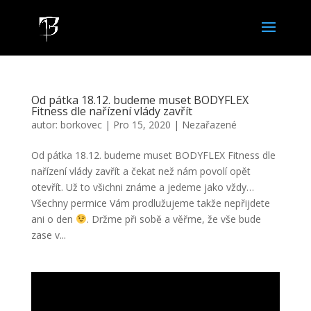
Od pátka 18.12. budeme muset BODYFLEX
Fitness dle nařízení vlády zavřít
autor:
borkovec
|
Pro 15, 2020
|
Nezařazené
Od pátka 18.12. budeme muset BODYFLEX Fitness dle
nařízení vlády zavřít a čekat než nám povolí opět
otevřít. Už to všichni známe a jedeme jako vždy…
Všechny permice Vám prodlužujeme takže nepřijdete
ani o den
. Držme při sobě a věřme, že vše bude
zase v...