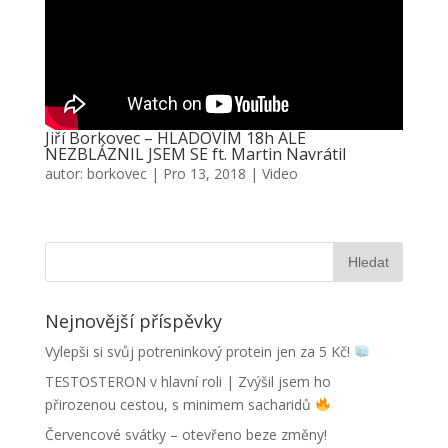
Jiří Borkovec – HLADOVÍM 18h ALE
NEZBLÁZNIL JSEM SE ft. Martin Navrátil
autor:
borkovec
|
Pro 13, 2018
|
Video
Nejnovější příspěvky
Vylepši si svůj potreninkový protein jen za 5 Kč!
TESTOSTERON v hlavní roli | Zvýšil jsem ho
přirozenou cestou, s minimem sacharidů
Červencové svátky – otevřeno beze změny!