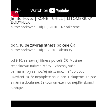
Jiří Borkovec | KONĚ | CHILL | LITOMĚŘICKÝ
BODYFLEX
autor:
borkovec
|
Říj 10, 2020
|
Nezařazené
od 9.10. se zavírají fitness po celé ČR
autor:
borkovec
|
Říj 8, 2020
|
Aktuality
od 9.10. se zavírají fitness po celé ČR! Musíme
respektovat nařízení vlády… Všechny vaše
permanentky samozřejmě „zmrazíme“ po dobu
uzavření, takže nepřijdete ani o den. Děkujeme, že jste
s námi a doufáme, že toto omezení co nejdřív skončí!
Sledujte...