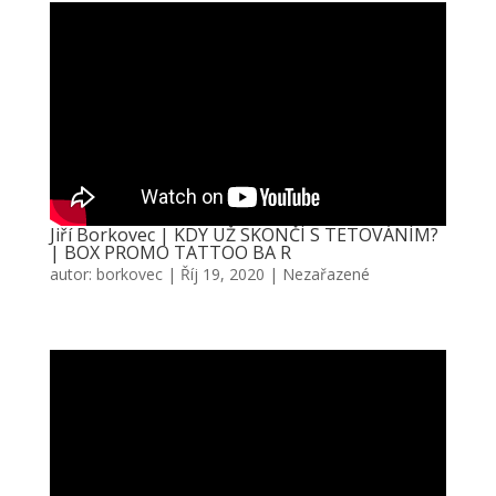
Jiří Borkovec | KDY UŽ SKONČÍ S TETOVÁNÍM?
| BOX PROMO TATTOO BA R
autor:
borkovec
|
Říj 19, 2020
|
Nezařazené