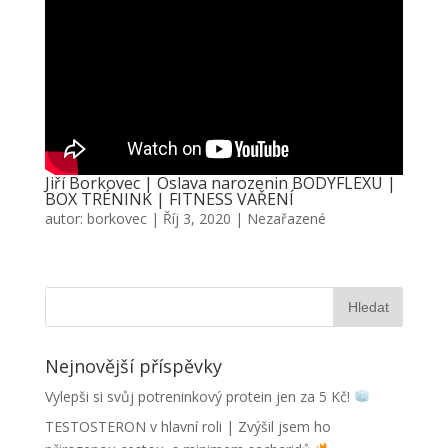
Jiří Borkovec | Oslava narozenin BODYFLEXU |
BOX TRÉNINK | FITNESS VAŘENÍ
autor:
borkovec
|
Říj 3, 2020
|
Nezařazené
Nejnovější příspěvky
Vylepši si svůj potreninkový protein jen za 5 Kč!
TESTOSTERON v hlavní roli | Zvýšil jsem ho