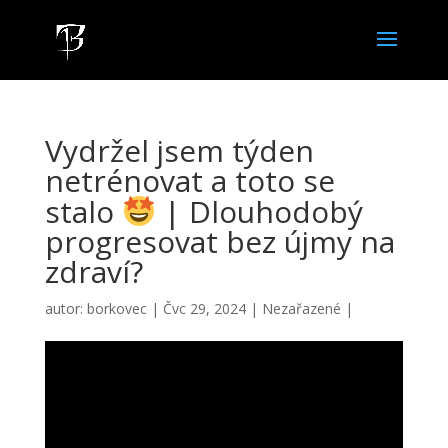
Vydržel jsem týden
netrénovat a toto se
stalo
| Dlouhodobý
progresovat bez újmy na
zdraví?
autor:
borkovec
|
Čvc 29, 2024
|
Nezařazené
|