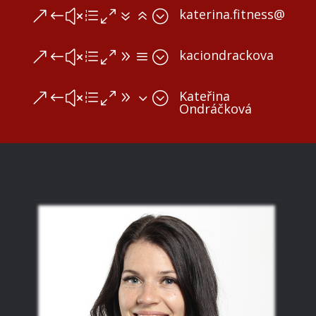
katerina.fitness@sezn
&#xe076;
kaciondrackova
&#xe09a;
Kateřina
&#xe093;
Ondráčková