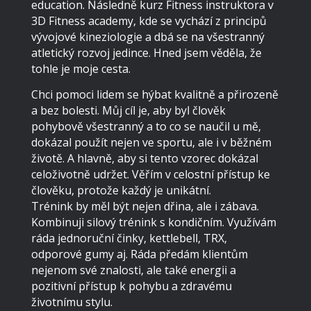
education. Následně kurz Fitness instruktora v
3D Fitness academy, kde se vychází z principů
vývojové kineziologie a dbá se na všestranný
atletický rozvoj jedince. Hned jsem věděla, že
tohle je moje cesta.
Chci pomoci lidem se hýbat kvalitně a přirozeně
a bez bolesti. Můj cíl je, aby byl člověk
pohybově všestranný a to co se naučil u mě,
dokázal použít nejen ve sportu, ale i v běžném
životě. A hlavně, aby si tento vzorec dokázal
celoživotně udržet. Věřím v celostní přístup ke
člověku, protože každý je unikátní.
Trénink by měl být nejen dřina, ale i zábava.
Kombinuji silový trénink s kondičním. Využívám
ráda jednoruční činky, kettlebell, TRX,
odporové gumy aj. Ráda předám klientům
nejenom své znalosti, ale také energii a
pozitivní přístup k pohybu a zdravému
životnímu stylu.