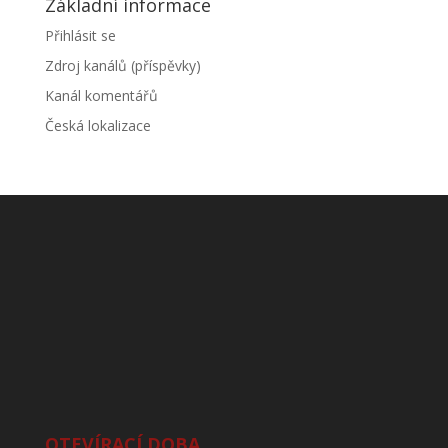
Základní informace
Přihlásit se
Zdroj kanálů (příspěvky)
Kanál komentářů
Česká lokalizace
OTEVÍRACÍ DOBA