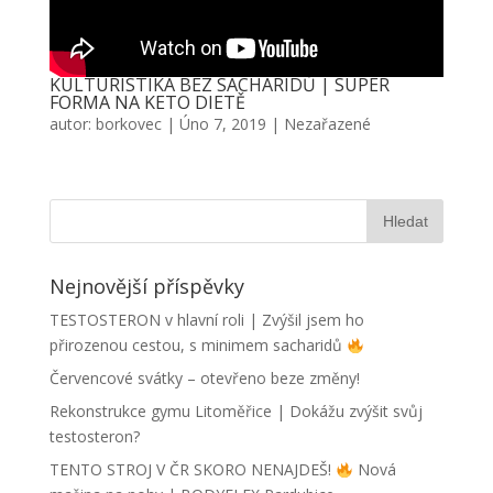
KULTURISTIKA BEZ SACHARIDŮ | SUPER
FORMA NA KETO DIETĚ
autor:
borkovec
|
Úno 7, 2019
|
Nezařazené
Nejnovější příspěvky
TESTOSTERON v hlavní roli | Zvýšil jsem ho
přirozenou cestou, s minimem sacharidů
Červencové svátky – otevřeno beze změny!
Rekonstrukce gymu Litoměřice | Dokážu zvýšit svůj
testosteron?
TENTO STROJ V ČR SKORO NENAJDEŠ!
Nová