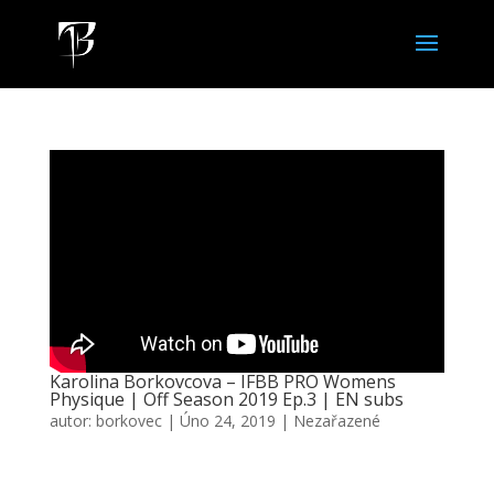
Karolina Borkovcova – IFBB PRO Womens
Physique | Off Season 2019 Ep.3 | EN subs
autor:
borkovec
|
Úno 24, 2019
|
Nezařazené