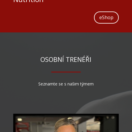
eShop
OSOBNÍ TRENÉŘI
Seznamte se s našim týmem