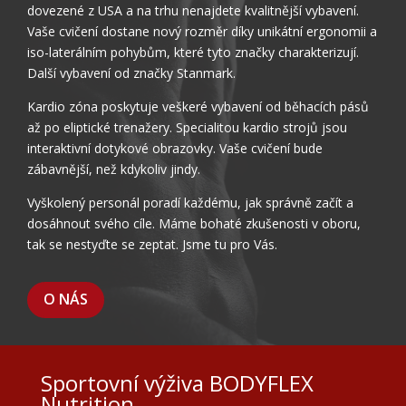
dovezené z USA a na trhu nenajdete kvalitnější vybavení.
Vaše cvičení dostane nový rozměr díky unikátní ergonomii a
iso-laterálním pohybům, které tyto značky charakterizují.
Další vybavení od značky Stanmark.
Kardio zóna poskytuje veškeré vybavení od běhacích pásů
až po eliptické trenažery. Specialitou kardio strojů jsou
interaktivní dotykové obrazovky. Vaše cvičení bude
zábavnější, než kdykoliv jindy.
Vyškolený personál poradí každému, jak správně začít a
dosáhnout svého cíle. Máme bohaté zkušenosti v oboru,
tak se nestyďte se zeptat. Jsme tu pro Vás.
O NÁS
Sportovní výživa BODYFLEX
Nutrition