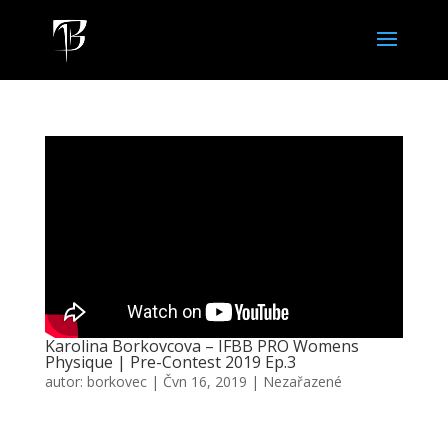
Karolina Borkovcova – IFBB PRO Womens
Physique | Pre-Contest 2019 Ep.3
autor:
borkovec
|
Čvn 16, 2019
|
Nezařazené