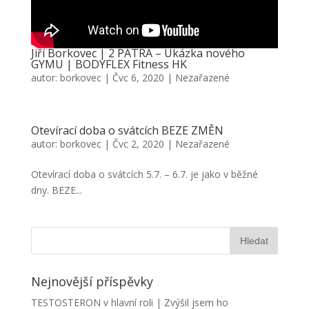
Jiří Borkovec | 2 PATRA – Ukázka nového
GYMU | BODYFLEX Fitness HK
autor:
borkovec
|
Čvc 6, 2020
|
Nezařazené
Otevírací doba o svátcích BEZE ZMĚN
autor:
borkovec
|
Čvc 2, 2020
|
Nezařazené
Otevírací doba o svátcích 5.7. – 6.7. je jako v běžné
dny. BEZE...
Nejnovější příspěvky
TESTOSTERON v hlavní roli | Zvýšil jsem ho