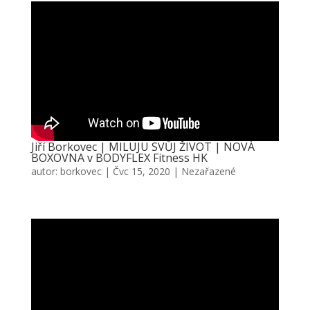
Jiří Borkovec | MILUJU SVŮJ ŽIVOT | NOVÁ
BOXOVNA v BODYFLEX Fitness HK
autor:
borkovec
|
Čvc 15, 2020
|
Nezařazené