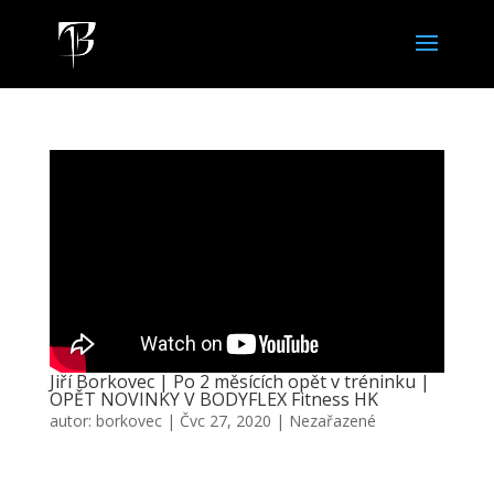
Jiří Borkovec | Po 2 měsících opět v tréninku |
OPĚT NOVINKY V BODYFLEX Fitness HK
autor:
borkovec
|
Čvc 27, 2020
|
Nezařazené