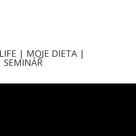
ÚVOD
O NÁS
OSOBNÍ TRENÉŘI
CENÍK
F
 LIFE | MOJE DIETA |
| SEMINÁŘ