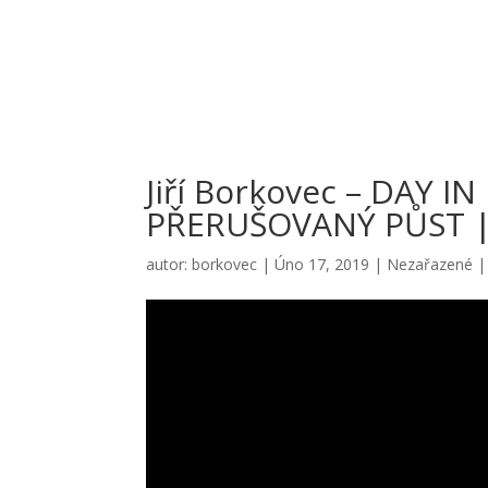
Jiří Borkovec – DAY IN
PŘERUŠOVANÝ PŮST 
autor:
borkovec
|
Úno 17, 2019
|
Nezařazené
|