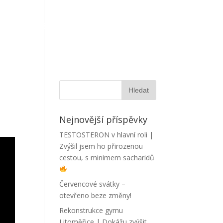
OTOGALERIE
AKTUALITY
KONTAKT
Nejnovější příspěvky
TESTOSTERON v hlavní roli |
Zvýšil jsem ho přirozenou
cestou, s minimem sacharidů
Červencové svátky –
otevřeno beze změny!
Rekonstrukce gymu
Litoměřice | Dokážu zvýšit