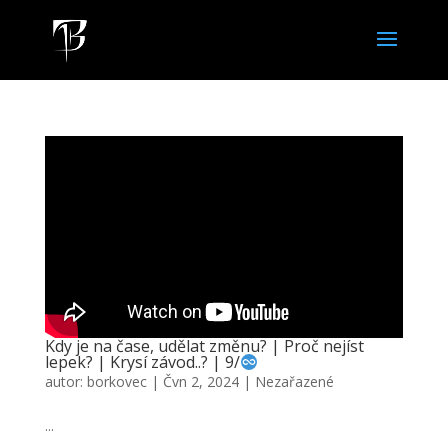
Kdy je na čase, udělat změnu? | Proč nejíst
lepek? | Krysí závod..? | 9/
autor:
borkovec
|
Čvn 2, 2024
|
Nezařazené
...