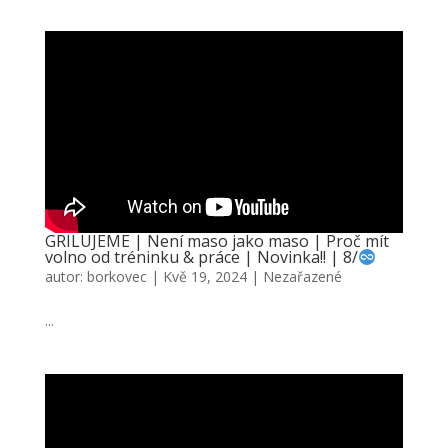
GRILUJEME | Není maso jako maso | Proč mít
volno od tréninku & práce | Novinka!! | 8/
autor:
borkovec
|
Kvě 19, 2024
|
Nezařazené
...