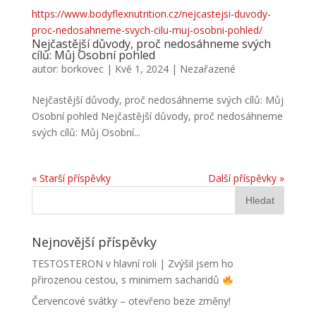
https://www.bodyflexnutrition.cz/nejcastejsi-duvody-
proc-nedosahneme-svych-cilu-muj-osobni-pohled/
Nejčastější důvody, proč nedosáhneme svých
cílů: Můj Osobní pohled
autor:
borkovec
|
Kvě 1, 2024
|
Nezařazené
Nejčastější důvody, proč nedosáhneme svých cílů: Můj
Osobní pohled Nejčastější důvody, proč nedosáhneme
svých cílů: Můj Osobní...
« Starší příspěvky
Další příspěvky »
Nejnovější příspěvky
TESTOSTERON v hlavní roli | Zvýšil jsem ho
přirozenou cestou, s minimem sacharidů
Červencové svátky – otevřeno beze změny!