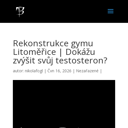
Rekonstrukce gymu
Litoměřice | Dokážu
zvýšit svůj testosteron?
autor:
nikolafogl
|
Čvn 16, 2026
|
Nezařazené
|