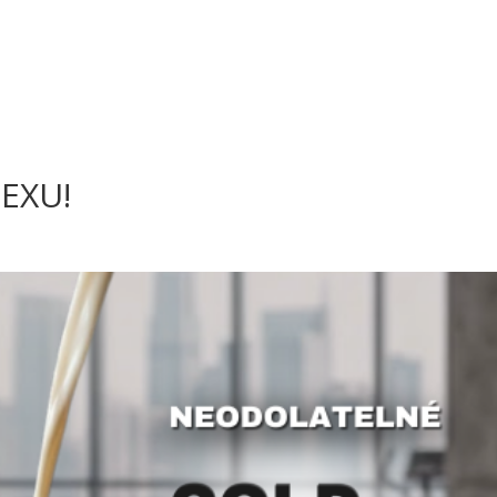
ÚVOD
O NÁS
OSOBNÍ TRENÉŘI
CENÍK
F
EXU!