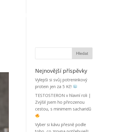
OTOGALERIE
AKTUALITY
KONTAKT
Nejnovější příspěvky
Vylepši si svůj potreninkový
protein jen za 5 Kč!
TESTOSTERON v hlavní roli |
Zvýšil jsem ho přirozenou
cestou, s minimem sacharidů
Vyber si kávu přesně podle
toho, co zrovna potřebuješ!