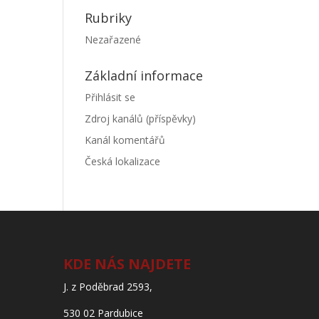
Rubriky
Nezařazené
Základní informace
Přihlásit se
Zdroj kanálů (příspěvky)
Kanál komentářů
Česká lokalizace
KDE NÁS NAJDETE
J. z Poděbrad 2593,
530 02 Pardubice