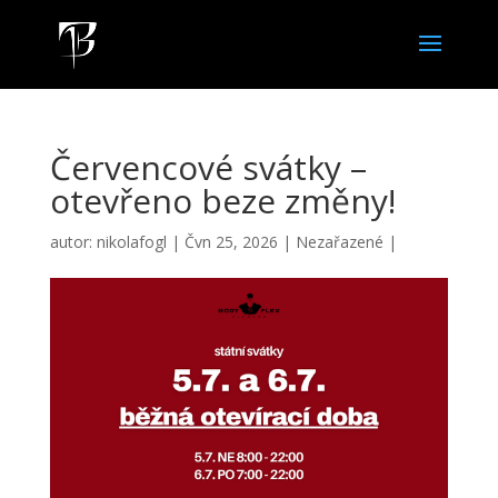
Červencové svátky –
otevřeno beze změny!
autor:
nikolafogl
|
Čvn 25, 2026
|
Nezařazené
|